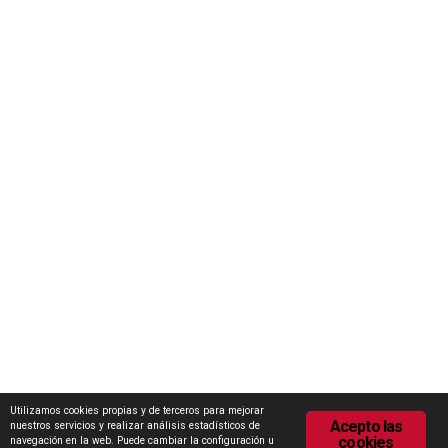
Concurso Internacional de Ideas Marca Zamora
Escuela Internacional de Industrias Lácteas (EILZA)
Actualidad
Notas de prensa
Encuesta de Opinión
Contacto
Área de descargas
Política de Privacidad
Política de Cookies
Utilizamos cookies propias y de terceros para mejorar
Acepto las
nuestros servicios y realizar análisis estadísticos de
cookies
navegación en la web. Puede cambiar la configuración u