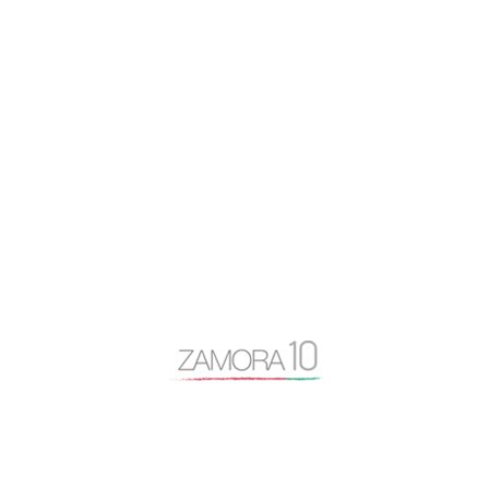
caja rural
Centro Baltasar Lobo
Cipriano García
Consejo General Zamora10
continuidad
coronavirus
Cámara de Comercio
desayuno Zamora10
despoblación
Diputación de Zamora
Encuentro Mundial del Queso
entrevista
Escuela Internacional de Industrias Lácteas
Escuela Nacional de Industrias Lácteas
España Vaciada
Francisco Guarido
Fromago
jóvenes de 10
licencias
Manifestación España Vaciada
Marca Zamora