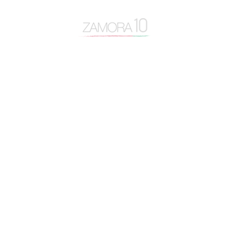
31
« Jul
Nube de tags
actualidad
Alfonso Fernández Mañueco
app zamora
artículo de opinión
autovía N-122
Baltasar Lobo
Benavente
caja rural
Centro Baltasar Lobo
Cipriano García
Consejo General Zamora10
continuidad
coronavirus