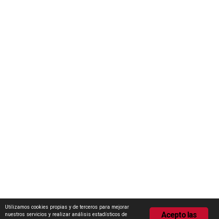
Iniciativas
Concurso Internacional de Ideas Marca Zamora
Escuela Internacional de Industrias Lácteas (EILZA)
Actualidad
Notas de prensa
Encuesta de Opinión
Contacto
Área de descargas
Política de Privacidad
Política de Cookies
Utilizamos cookies propias y de terceros para mejorar
Acepto las
nuestros servicios y realizar análisis estadísticos de