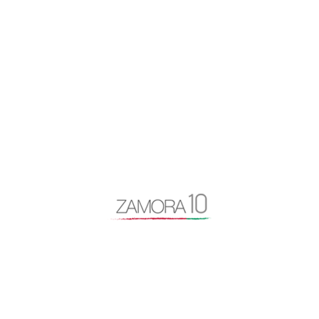
READ MORE
0 COMMENTS
ACTUALIDAD
FROMAGO
ZAMORA10 SOMOS TODOS
ZAMORA 10 VALORA LA FERIA
FROMAGO COMO «SUEÑO
CUMPLIDO» CON LA MIRADA
PUESTA EN LA PRÓXIMA
EDICIÓN
by
Zamora10