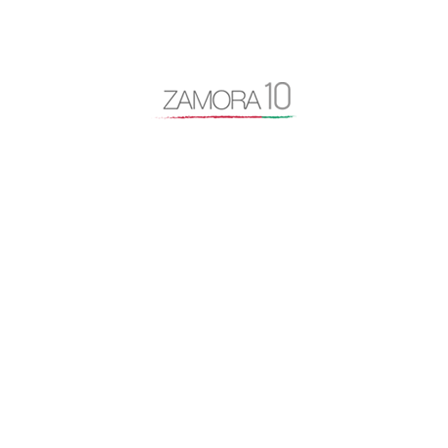
Cipriano García
Consejo General Zamora10
continuidad
coronavirus
Cámara de Comercio
desayuno Zamora10
despoblación
Diputación de Zamora
Encuentro Mundial del Queso
entrevista
Escuela Internacional de Industrias Lácteas
Escuela Nacional de Industrias Lácteas
España Vaciada
Francisco Guarido
Fromago
jóvenes de 10
licencias
Manifestación España Vaciada
Marca Zamora