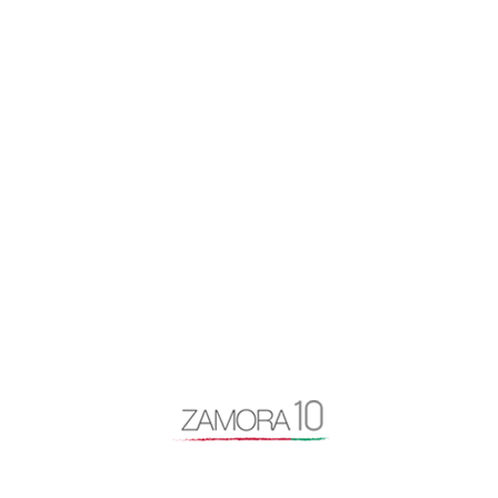
app zamora
artículo de opinión
autovía N-122
Baltasar Lobo
Benavente
caja rural
Centro Baltasar Lobo
Cipriano García
Consejo General Zamora10
continuidad
coronavirus
Cámara de Comercio
desayuno Zamora10
despoblación
Diputación de Zamora
Encuentro Mundial del Queso
entrevista
Escuela Internacional de Industrias Lácteas
Escuela Nacional de Industrias Lácteas