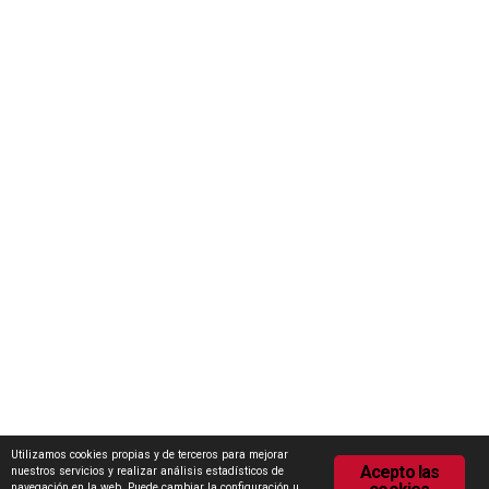
Iniciativas
Concurso Internacional de Ideas Marca Zamora
Escuela Internacional de Industrias Lácteas (EILZA)
Actualidad
Notas de prensa
Encuesta de Opinión
Contacto
Área de descargas
Política de Privacidad
Política de Cookies
Utilizamos cookies propias y de terceros para mejorar
Acepto las
nuestros servicios y realizar análisis estadísticos de
navegación en la web. Puede cambiar la configuración u