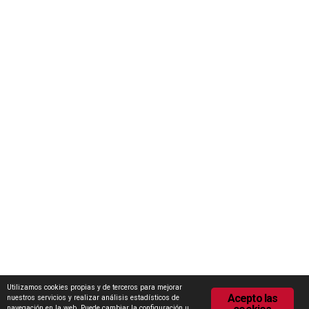
Iniciativas
Concurso Internacional de Ideas Marca Zamora
Escuela Internacional de Industrias Lácteas (EILZA)
Actualidad
Notas de prensa
Encuesta de Opinión
Contacto
Área de descargas
Política de Privacidad
Política de Cookies
Utilizamos cookies propias y de terceros para mejorar
Acepto las
nuestros servicios y realizar análisis estadísticos de
navegación en la web. Puede cambiar la configuración u