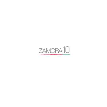
actualidad
Alfonso Fernández Mañueco
app zamora
artículo de opinión
autovía N-122
Baltasar Lobo
Benavente
caja rural
Centro Baltasar Lobo
Cipriano García
Consejo General Zamora10
continuidad
coronavirus
Cámara de Comercio
desayuno Zamora10
despoblación
Diputación de Zamora
Encuentro Mundial del Queso
entrevista
Escuela Internacional de Industrias Lácteas