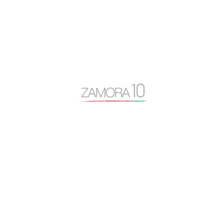
actualidad
Alfonso Fernández Mañueco
app zamora
artículo de opinión
autovía N-122
Baltasar Lobo
Benavente
caja rural
Centro Baltasar Lobo
Cipriano García
Consejo General Zamora10
continuidad
coronavirus
Cámara de Comercio
desayuno Zamora10
despoblación
Diputación de Zamora
Encuentro Mundial del Queso
entrevista
Escuela Internacional de Industrias Lácteas