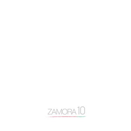
3
4
5
6
7
8
9
10
11
12
13
14
15
16
17
18
19
20
21
22
23
24
25
26
27
28
29
30
31
« Jul
Nube de tags
actualidad
Alfonso Fernández Mañueco
app zamora
artículo de opinión