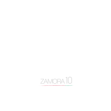
Cipriano García
Consejo General Zamora10
continuidad
coronavirus
Cámara de Comercio
desayuno Zamora10
despoblación
Diputación de Zamora
Encuentro Mundial del Queso
entrevista
Escuela Internacional de Industrias Lácteas
Escuela Nacional de Industrias Lácteas
España Vaciada
Francisco Guarido
Fromago
jóvenes de 10
licencias
Manifestación España Vaciada
Marca Zamora