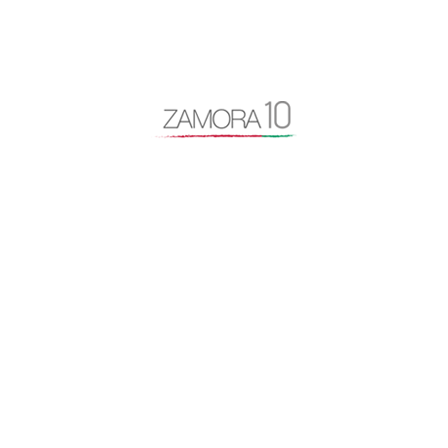
Manifestación España Vaciada
Marca Zamora
Mercado de Abastos
Monte la Reina
Montelarreina
Museo de Semana Santa de Zamora
partidos políticos
primer aniversario Zanora10
proyectos
reflexión
reunión con rajoy
reunión consejo
tramitaciones de licencias
turismo
Zamora
Zamora10
Zamora10 somos todos
zamoranos en la diáspora