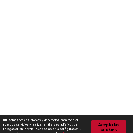
Concurso Internacional de Ideas Marca Zamora
Escuela Internacional de Industrias Lácteas (EILZA)
Actualidad
Notas de prensa
Encuesta de Opinión
Contacto
Área de descargas
Política de Privacidad
Política de Cookies
Utilizamos cookies propias y de terceros para mejorar
Acepto las
nuestros servicios y realizar análisis estadísticos de
cookies
navegación en la web. Puede cambiar la configuración u