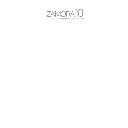
Cámara de Comercio
desayuno Zamora10
despoblación
Diputación de Zamora
Encuentro Mundial del Queso
entrevista
Escuela Internacional de Industrias Lácteas
Escuela Nacional de Industrias Lácteas
España Vaciada
Francisco Guarido
Fromago
jóvenes de 10
licencias
Manifestación España Vaciada
Marca Zamora
Mercado de Abastos
Monte la Reina
Montelarreina