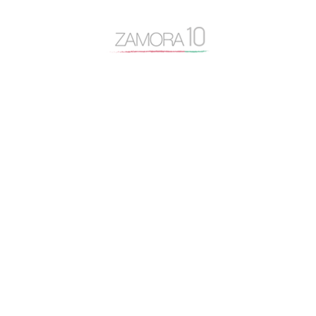
Cámara de Comercio
desayuno Zamora10
despoblación
Diputación de Zamora
Encuentro Mundial del Queso
entrevista
Escuela Internacional de Industrias Lácteas
Escuela Nacional de Industrias Lácteas
España Vaciada
Francisco Guarido
Fromago
jóvenes de 10
licencias
Manifestación España Vaciada
Marca Zamora
Mercado de Abastos
Monte la Reina
Montelarreina