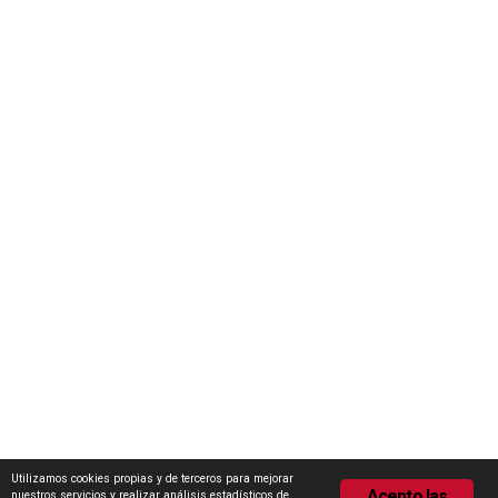
Iniciativas
Concurso Internacional de Ideas Marca Zamora
Escuela Internacional de Industrias Lácteas (EILZA)
Actualidad
Notas de prensa
Encuesta de Opinión
Contacto
Área de descargas
Política de Privacidad
Política de Cookies
Utilizamos cookies propias y de terceros para mejorar
Acepto las
nuestros servicios y realizar análisis estadísticos de