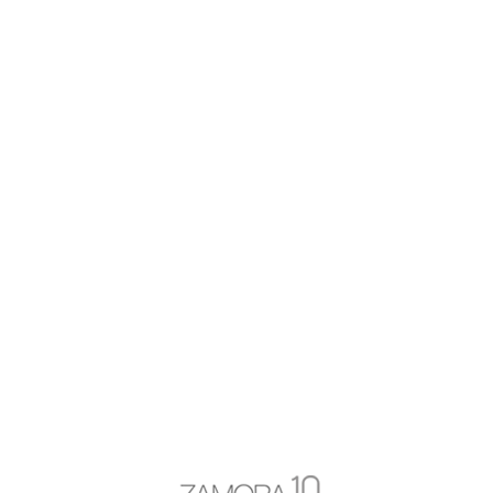
Calendario
agosto 2026
L
M
X
J
V
S
D
1
2
3
4
5
6
7
8
9
10
11
12
13
14
15
16
17
18
19
20
21
22
23
24
25
26
27
28
29
30
31
« Jul