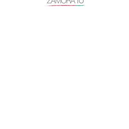
Nube de tags
actualidad
Alfonso Fernández Mañueco
app zamora
artículo de opinión
autovía N-122
Baltasar Lobo
Benavente
caja rural
Centro Baltasar Lobo
Cipriano García
Consejo General Zamora10
continuidad
coronavirus
Cámara de Comercio
desayuno Zamora10
despoblación
Diputación de Zamora