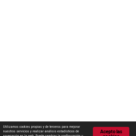
Iniciativas
Concurso Internacional de Ideas Marca Zamora
Escuela Internacional de Industrias Lácteas (EILZA)
Actualidad
Notas de prensa
Encuesta de Opinión
Contacto
Área de descargas
Política de Privacidad
Política de Cookies
Utilizamos cookies propias y de terceros para mejorar
Acepto las
nuestros servicios y realizar análisis estadísticos de
navegación en la web. Puede cambiar la configuración u