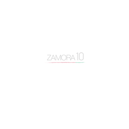
Escuela Internacional de Industrias Lácteas
Escuela Nacional de Industrias Lácteas
España Vaciada
Francisco Guarido
Fromago
jóvenes de 10
licencias
Manifestación España Vaciada
Marca Zamora
Mercado de Abastos
Monte la Reina
Montelarreina
Museo de Semana Santa de Zamora
partidos políticos
primer aniversario Zanora10
proyectos
reflexión
reunión con rajoy
reunión consejo
tramitaciones de licencias