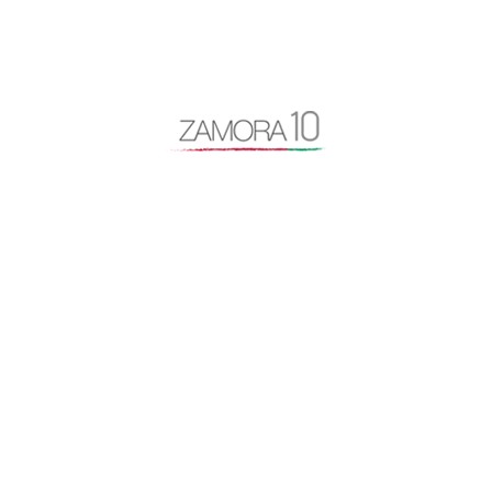
Manifestación España Vaciada
Marca Zamora
Mercado de Abastos
Monte la Reina
Montelarreina
Museo de Semana Santa de Zamora
partidos políticos
primer aniversario Zanora10
proyectos
reflexión
reunión con rajoy
reunión consejo
tramitaciones de licencias
turismo
Zamora
Zamora10
Zamora10 somos todos
zamoranos en la diáspora