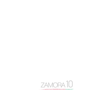
caja rural
Centro Baltasar Lobo
Cipriano García
Consejo General Zamora10
continuidad
coronavirus
Cámara de Comercio
desayuno Zamora10
despoblación
Diputación de Zamora
Encuentro Mundial del Queso
entrevista
Escuela Internacional de Industrias Lácteas
Escuela Nacional de Industrias Lácteas
España Vaciada
Francisco Guarido
Fromago
jóvenes de 10
licencias