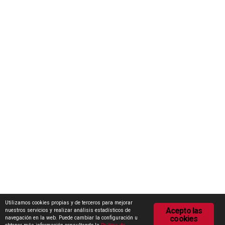
Concurso Internacional de Ideas Marca Zamora
Escuela Internacional de Industrias Lácteas (EILZA)
Actualidad
Notas de prensa
Encuesta de Opinión
Contacto
Área de descargas
Política de Privacidad
Política de Cookies
Utilizamos cookies propias y de terceros para mejorar
Acepto las
nuestros servicios y realizar análisis estadísticos de
cookies
navegación en la web. Puede cambiar la configuración u