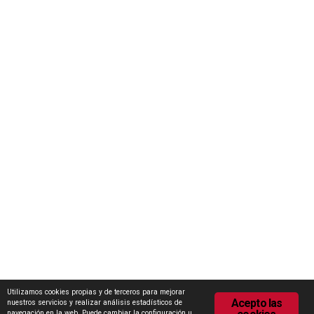
Iniciativas
Concurso Internacional de Ideas Marca Zamora
Escuela Internacional de Industrias Lácteas (EILZA)
Actualidad
Notas de prensa
Encuesta de Opinión
Contacto
Área de descargas
Política de Privacidad
Política de Cookies
Utilizamos cookies propias y de terceros para mejorar
Acepto las
nuestros servicios y realizar análisis estadísticos de
navegación en la web. Puede cambiar la configuración u