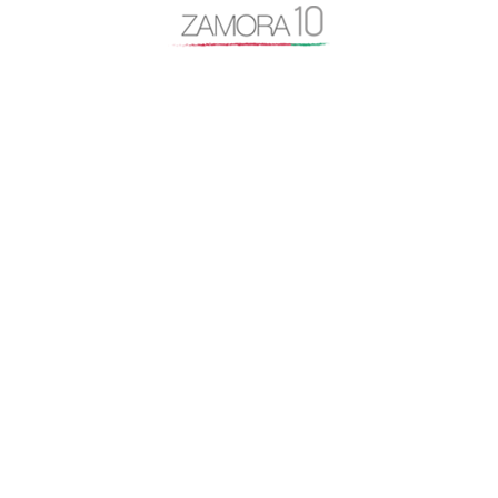
despoblación
Diputación de Zamora
Encuentro Mundial del Queso
entrevista
Escuela Internacional de Industrias Lácteas
Escuela Nacional de Industrias Lácteas
España Vaciada
Francisco Guarido
Fromago
jóvenes de 10
licencias
Manifestación España Vaciada
Marca Zamora
Mercado de Abastos
Monte la Reina
Montelarreina
Museo de Semana Santa de Zamora