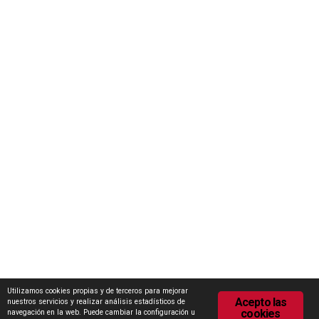
Concurso Internacional de Ideas Marca Zamora
Escuela Internacional de Industrias Lácteas (EILZA)
Actualidad
Notas de prensa
Encuesta de Opinión
Contacto
Área de descargas
Política de Privacidad
Política de Cookies
Utilizamos cookies propias y de terceros para mejorar
Acepto las
nuestros servicios y realizar análisis estadísticos de
cookies
navegación en la web. Puede cambiar la configuración u