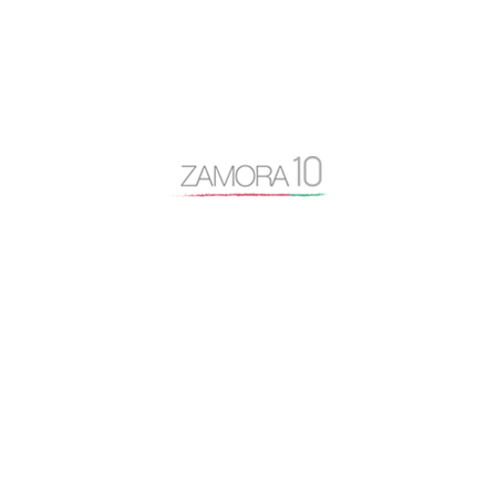
autovía N-122
Baltasar Lobo
Benavente
caja rural
Centro Baltasar Lobo
Cipriano García
Consejo General Zamora10
continuidad
coronavirus
Cámara de Comercio
desayuno Zamora10
despoblación
Diputación de Zamora
Encuentro Mundial del Queso
entrevista
Escuela Internacional de Industrias Lácteas
Escuela Nacional de Industrias Lácteas
España Vaciada
Francisco Guarido