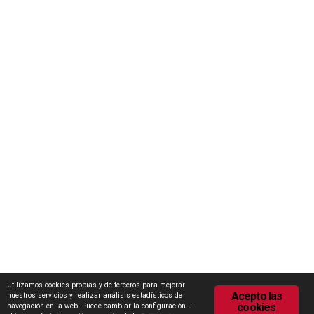
Concurso Internacional de Ideas Marca Zamora
Escuela Internacional de Industrias Lácteas (EILZA)
Actualidad
Notas de prensa
Encuesta de Opinión
Contacto
Área de descargas
Política de Privacidad
Política de Cookies
Utilizamos cookies propias y de terceros para mejorar
Acepto las
nuestros servicios y realizar análisis estadísticos de
cookies
navegación en la web. Puede cambiar la configuración u