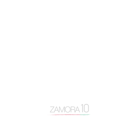
autovía N-122
Baltasar Lobo
Benavente
caja rural
Centro Baltasar Lobo
Cipriano García
Consejo General Zamora10
continuidad
coronavirus
Cámara de Comercio
desayuno Zamora10
despoblación
Diputación de Zamora
Encuentro Mundial del Queso
entrevista
Escuela Internacional de Industrias Lácteas
Escuela Nacional de Industrias Lácteas
España Vaciada
Francisco Guarido