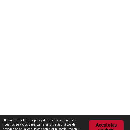
Concurso Internacional de Ideas Marca Zamora
Escuela Internacional de Industrias Lácteas (EILZA)
Actualidad
Notas de prensa
Encuesta de Opinión
Contacto
Área de descargas
Política de Privacidad
Política de Cookies
Utilizamos cookies propias y de terceros para mejorar
Acepto las
nuestros servicios y realizar análisis estadísticos de
cookies
navegación en la web. Puede cambiar la configuración u