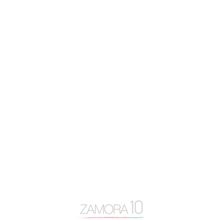
Nube de tags
actualidad
Alfonso Fernández Mañueco
app zamora
artículo de opinión
autovía N-122
Baltasar Lobo
Benavente
caja rural
Centro Baltasar Lobo
Cipriano García
Consejo General Zamora10
continuidad
coronavirus
Cámara de Comercio
desayuno Zamora10
despoblación
Diputación de Zamora
Encuentro Mundial del Queso
entrevista