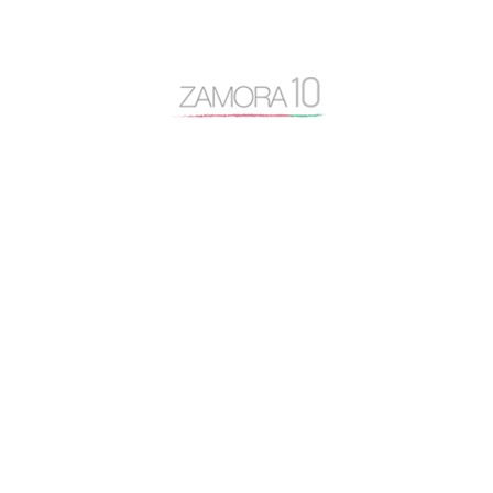
Cipriano García
Consejo General Zamora10
continuidad
coronavirus
Cámara de Comercio
desayuno Zamora10
despoblación
Diputación de Zamora
Encuentro Mundial del Queso
entrevista
Escuela Internacional de Industrias Lácteas
Escuela Nacional de Industrias Lácteas
España Vaciada
Francisco Guarido
Fromago
jóvenes de 10
licencias
Manifestación España Vaciada
Marca Zamora