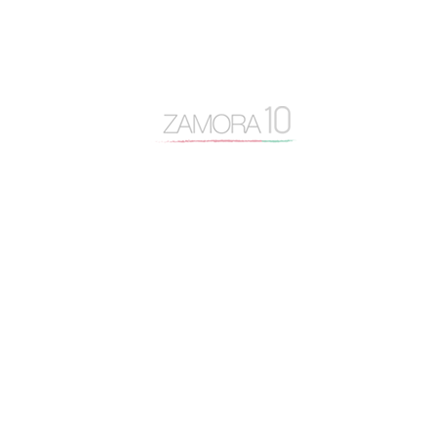
caja rural
Centro Baltasar Lobo
Cipriano García
Consejo General Zamora10
continuidad
coronavirus
Cámara de Comercio
desayuno Zamora10
despoblación
Diputación de Zamora
Encuentro Mundial del Queso
entrevista
Escuela Internacional de Industrias Lácteas
Escuela Nacional de Industrias Lácteas
España Vaciada
Francisco Guarido
Fromago
jóvenes de 10
licencias