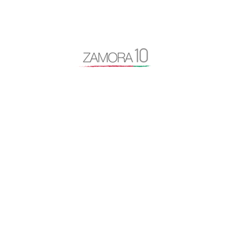
Cipriano García
Consejo General Zamora10
continuidad
coronavirus
Cámara de Comercio
desayuno Zamora10
despoblación
Diputación de Zamora
Encuentro Mundial del Queso
entrevista
Escuela Internacional de Industrias Lácteas
Escuela Nacional de Industrias Lácteas
España Vaciada
Francisco Guarido
Fromago
jóvenes de 10
licencias
Manifestación España Vaciada
Marca Zamora