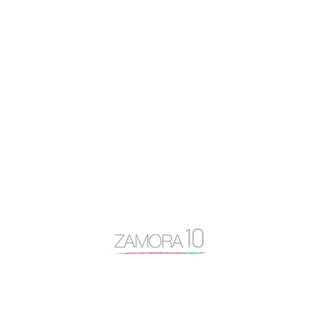
caja rural
Centro Baltasar Lobo
Cipriano García
Consejo General Zamora10
continuidad
coronavirus
Cámara de Comercio
desayuno Zamora10
despoblación
Diputación de Zamora
Encuentro Mundial del Queso
entrevista
Escuela Internacional de Industrias Lácteas
Escuela Nacional de Industrias Lácteas
España Vaciada
Francisco Guarido
Fromago
jóvenes de 10
licencias