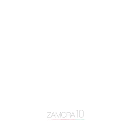
actualidad
Alfonso Fernández Mañueco
app zamora
artículo de opinión
autovía N-122
Baltasar Lobo
Benavente
caja rural
Centro Baltasar Lobo
Cipriano García
Consejo General Zamora10
continuidad
coronavirus
Cámara de Comercio
desayuno Zamora10
despoblación
Diputación de Zamora
Encuentro Mundial del Queso
entrevista
Escuela Internacional de Industrias Lácteas
Escuela Nacional de Industrias Lácteas