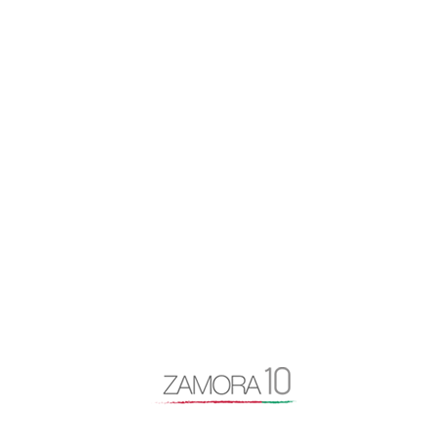
app zamora
artículo de opinión
autovía N-122
Baltasar Lobo
Benavente
caja rural
Centro Baltasar Lobo
Cipriano García
Consejo General Zamora10
continuidad
coronavirus
Cámara de Comercio
desayuno Zamora10
despoblación
Diputación de Zamora
Encuentro Mundial del Queso
entrevista
Escuela Internacional de Industrias Lácteas
Escuela Nacional de Industrias Lácteas