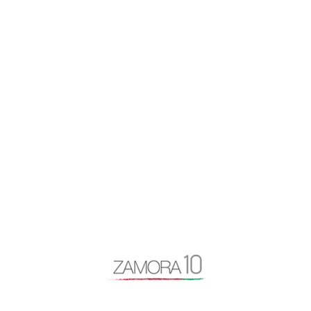
app zamora
artículo de opinión
autovía N-122
Baltasar Lobo
Benavente
caja rural
Centro Baltasar Lobo
Cipriano García
Consejo General Zamora10
continuidad
coronavirus
Cámara de Comercio
desayuno Zamora10
despoblación
Diputación de Zamora
Encuentro Mundial del Queso
entrevista
Escuela Internacional de Industrias Lácteas
Escuela Nacional de Industrias Lácteas